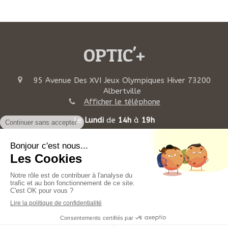
OPTIC'+
95 Avenue Des XVI Jeux Olympiques Hiver
73200
Albertville
Afficher le téléphone
Le
Lundi
de
14h
à
19h
Du
Mardi
au
Vendredi
de
9h
à
12h30
et de
14h
à
19h
Le
Samedi
de
9h
à
12h30
et de
14h
à
18h
Plan du site
Mentions légales
©2022 OPTIC'+ - OPTICIEN LUNETIER